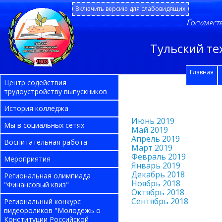
Включить версию для слабовидящих
Государст
Тульский те
Главная
Центр содействия
трудоустройству выпускников
История колледжа
Июнь 2019
Мы в социальных сетях
Май 2019
Апрель 2019
Воспитательная работа
Март 2019
Февраль 2019
Мероприятия
Январь 2019
Декабрь 2018
Региональная олимпиада
Ноябрь 2018
"Финансовый квиз"
Октябрь 2018
Сентябрь 2018
Региональный конкурс
видеороликов "Молодежь о
Конституции Российской