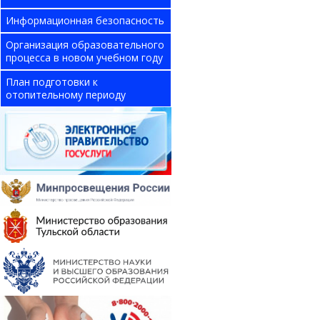
Информационная безопасность
Организация образовательного
процесса в новом учебном году
План подготовки к
отопительному периоду