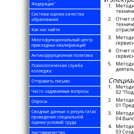
Федерации"
Методи
технич
Система оценки качества
Отчет 
образования
технич
отрасл
Как нас найти
Методи
Многофункциональный центр
сервис
прикладных квалификаций
Отчет 
Антикоррупционная политика
сервис
Методи
Психологическая служба
деятел
колледжа
Специал
Отправить письмо
Методи
Часто задаваемые вопросы
02 "Под
Методи
Опросы
01 Пре
Сводные данные о результатах
Методи
проведения специальной
04 Вып
оценки условий труда
Методи
03 Соз
Наставничество