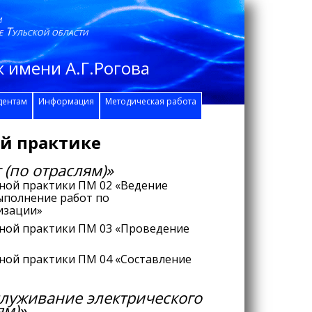
и
е Тульской области
 имени А.Г.Рогова
дентам
Информация
Методическая работа
й практике
 (по отраслям)»
ной практики ПМ 02 «Ведение
ыполнение работ по
изации»
ной практики ПМ 03 «Проведение
ой практики ПМ 04 «Составление
служивание электрического
ям)»