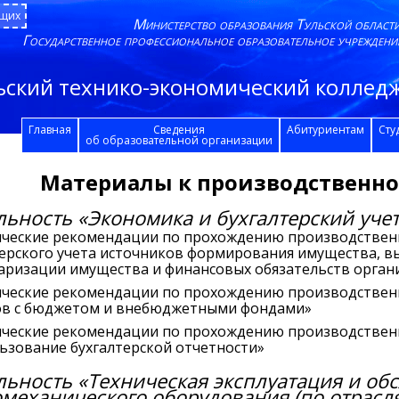
ящих
Министерство образования Тульской област
Государственное профессиональное образовательное учреждени
ьский технико-экономический колледж
Главная
Сведения
Абитуриентам
Сту
об образовательной организации
Материалы к производственно
ьность «Экономика и бухгалтерский учет
ческие рекомендации по прохождению производствен
терского учета источников формирования имущества, в
аризации имущества и финансовых обязательств орган
ческие рекомендации по прохождению производствен
ов с бюджетом и внебюджетными фондами»
ческие рекомендации по прохождению производственн
льзование бухгалтерской отчетности»
ьность «Техническая эксплуатация и об
омеханического оборудования (по отрасл