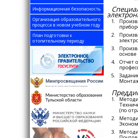
Специал
Информационная безопасность
электрон
Организация образовательного
Произв
процесса в новом учебном году
прибор
Произв
План подготовки к
электр
отопительному периоду
Произв
основе
Отчет 
профес
Задани
Монтаж
Предди
Методи
Технич
(по отр
Методи
Экономи
Методи
Почтов