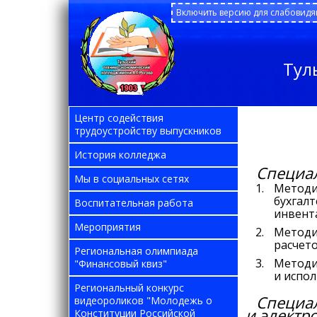
Включить версию для слабовид
Тул
Центр содействия
трудоустройству выпускников
История колледжа
Специал
Мы в социальных сетях
Методи
бухгал
Воспитательная работа
инвент
Мероприятия
Методи
расчет
Региональная олимпиада
Методи
"Финансовый квиз"
и испо
Региональный конкурс
Специал
видеороликов "Молодежь о
и электр
Конституции Российской