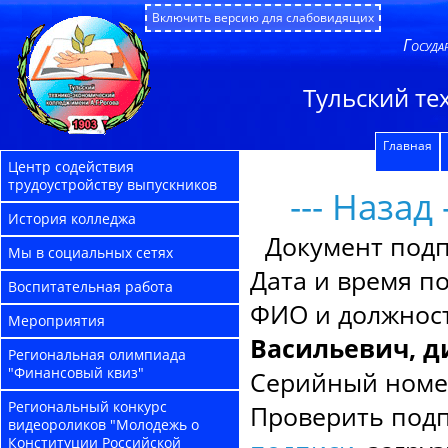
Включить версию для слабовидящих
Госуда
Тульский те
Главная
Центр содействия
трудоустройству выпускников
--- Назад -
История колледжа
Документ под
Мы в социальных сетях
Дата и время п
Воспитательная работа
ФИО и должнос
Мероприятия
Васильевич, д
Региональная олимпиада
"Финансовый квиз"
Серийный номе
Региональный конкурс
Проверить подп
видеороликов "Молодежь о
Конституции Российской