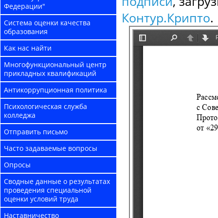
подписи
, загру
Федерации"
Контур.Крипто
.
Система оценки качества
образования
Как нас найти
Многофункциональный центр
прикладных квалификаций
Антикоррупционная политика
Психологическая служба
колледжа
Отправить письмо
Часто задаваемые вопросы
Опросы
Сводные данные о результатах
проведения специальной
оценки условий труда
Наставничество