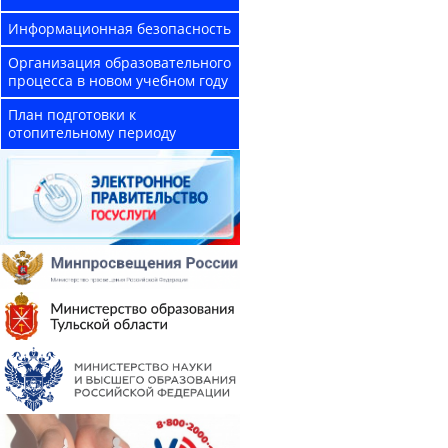
Информационная безопасность
Организация образовательного
процесса в новом учебном году
План подготовки к
отопительному периоду