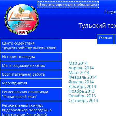
Включить версию для слабовидящих
Госуда
Тульский те
Главная
Центр содействия
трудоустройству выпускников
История колледжа
Май 2014
Мы в социальных сетях
Апрель 2014
Март 2014
Воспитательная работа
Февраль 2014
Январь 2014
Мероприятия
Декабрь 2013
Ноябрь 2013
Региональная олимпиада
Октябрь 2013
"Финансовый квиз"
Сентябрь 2013
Региональный конкурс
видеороликов "Молодежь о
Конституции Российской