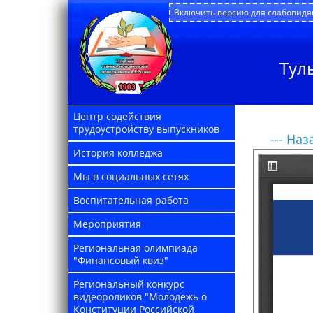
Включить версию для слабовид
Тул
Центр содействия
трудоустройству выпускников
--- Наза
История колледжа
Мы в социальных сетях
Воспитательная работа
Мероприятия
Региональная олимпиада
"Финансовый квиз"
Региональный конкурс
видеороликов "Молодежь о
Конституции Российской