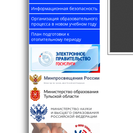
Информационная безопасность
Организация образовательного
процесса в новом учебном году
План подготовки к
отопительному периоду