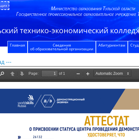
ящих
Министерство образования Тульской области
Государственное профессиональное образовательное учреждение 
ьский технико-экономический колледж
Главная
Сведения
Абитуриентам
Сту
об образовательной организации
д ---