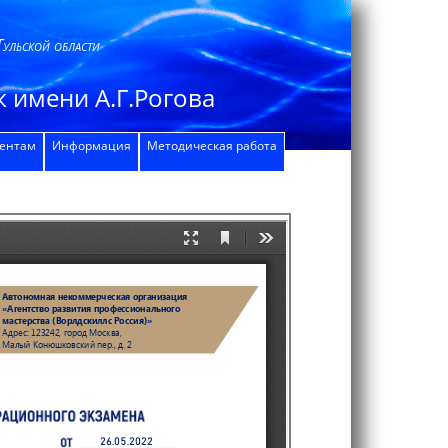
Тульской области
 имени А.Г.Рогова
дентам
Информация
Методическая работа