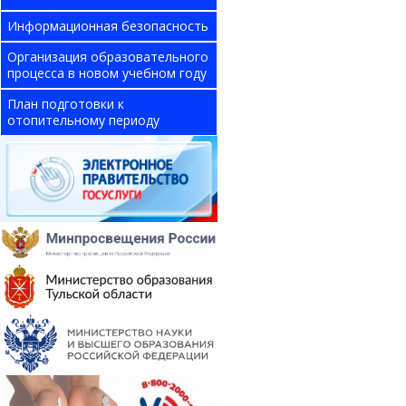
Информационная безопасность
Организация образовательного
процесса в новом учебном году
План подготовки к
отопительному периоду