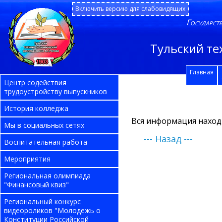
Включить версию для слабовидящих
Государст
Тульский те
Главная
Центр содействия
трудоустройству выпускников
История колледжа
Вся информация наход
Мы в социальных сетях
--- Назад ---
Воспитательная работа
Мероприятия
Региональная олимпиада
"Финансовый квиз"
Региональный конкурс
видеороликов "Молодежь о
Конституции Российской