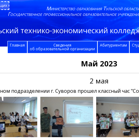
ящих
Министерство образования Тульской област
Государственное профессиональное образовательное учреждени
ьский технико-экономический колледж
Главная
Сведения
Абитуриентам
Сту
об образовательной организации
Май 2023
2 мая
рном подразделении г. Суворов прошел классный час "Со