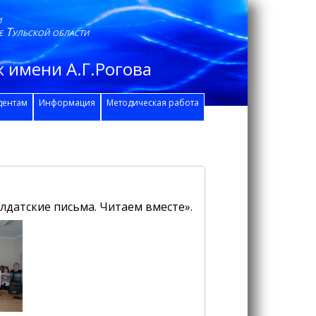
и
е Тульской области
 имени А.Г.Рогова
дентам
Информация
Методическая работа
лдатские письма. Читаем вместе».