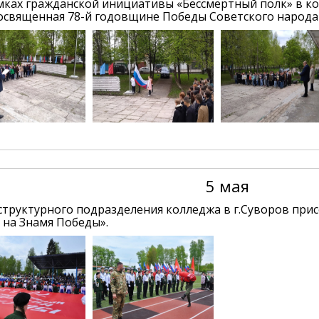
амках гражданской инициативы «Бессмертный полк» в к
освященная 78-й годовщине Победы Советского народа
5 мая
структурного подразделения колледжа в г.Суворов при
 на Знамя Победы».