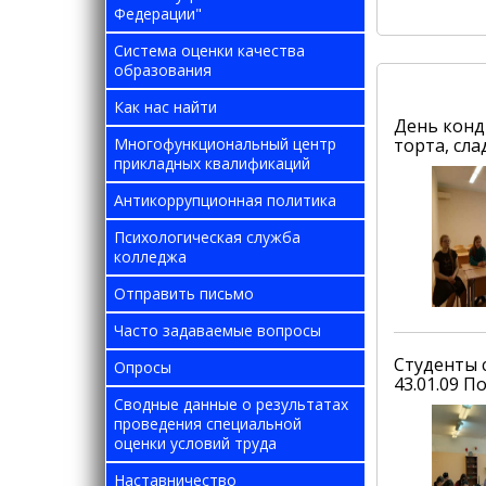
Федерации"
Система оценки качества
образования
Как нас найти
День конд
Многофункциональный центр
торта, сл
прикладных квалификаций
Антикоррупционная политика
Психологическая служба
колледжа
Отправить письмо
Часто задаваемые вопросы
Студенты 
Опросы
43.01.09 
Сводные данные о результатах
проведения специальной
оценки условий труда
Наставничество