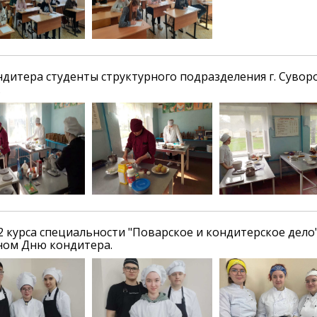
ндитера студенты структурного подразделения г. Сувор
.
2 курса специальности "Поварское и кондитерское дело"
ом Дню кондитера.