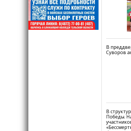
В преддве
Суворов а
В структу
Победы. Н
участнико
«Бессмерт