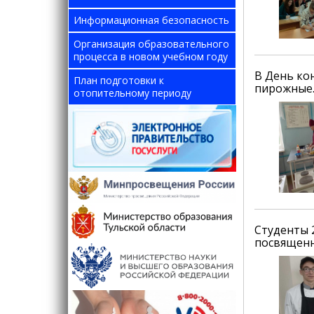
Информационная безопасность
Организация образовательного
процесса в новом учебном году
В День ко
План подготовки к
пирожные
отопительному периоду
Студенты 
посвященн