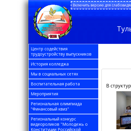
Включить версию для слабовид
Тул
Центр содействия
трудоустройству выпускников
История колледжа
Мы в социальных сетях
Воспитательная работа
В структу
Мероприятия
Региональная олимпиада
"Финансовый квиз"
Региональный конкурс
видеороликов "Молодежь о
Конституции Российской