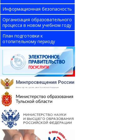
Информационная безопасность
Организация образовательного
процесса в новом учебном году
План подготовки к
отопительному периоду