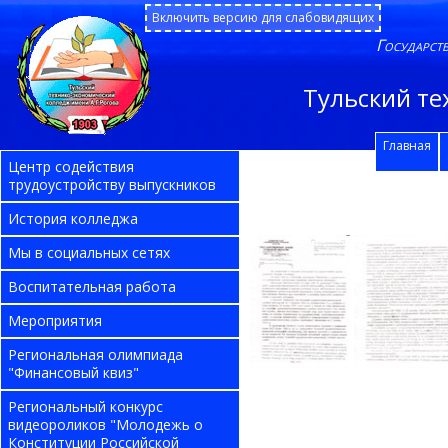
Включить версию для слабовидящих
Государст
Тульский те
Главная
Центр содействия
трудоустройству выпускников
История колледжа
Мы в социальных сетях
Воспитательная работа
Мероприятия
Региональная олимпиада
"Финансовый квиз"
Региональный конкурс
видеороликов "Молодежь о
Конституции Российской