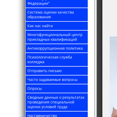
Федерации"
Система оценки качества
образования
Как нас найти
Многофункциональный центр
прикладных квалификаций
Антикоррупционная политика
Психологическая служба
колледжа
Отправить письмо
Часто задаваемые вопросы
Опросы
Сводные данные о результатах
проведения специальной
оценки условий труда
Наставничество