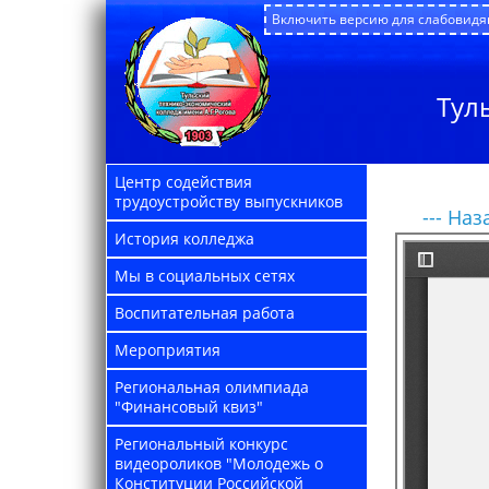
Включить версию для слабовид
Тул
Центр содействия
трудоустройству выпускников
--- Наза
История колледжа
Мы в социальных сетях
Воспитательная работа
Мероприятия
Региональная олимпиада
"Финансовый квиз"
Региональный конкурс
видеороликов "Молодежь о
Конституции Российской