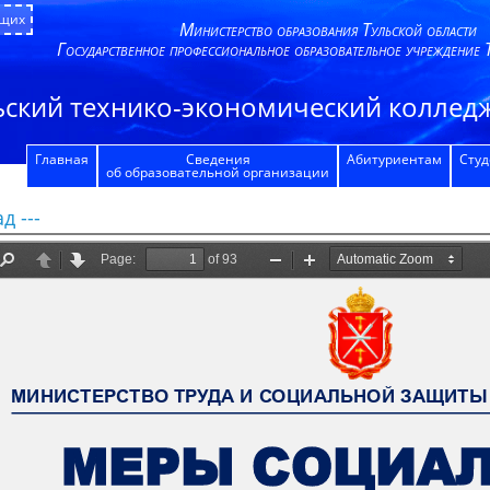
ящих
Министерство образования Тульской области
Государственное профессиональное образовательное учреждение 
ьский технико-экономический колледж
Главная
Сведения
Абитуриентам
Сту
об образовательной организации
д ---