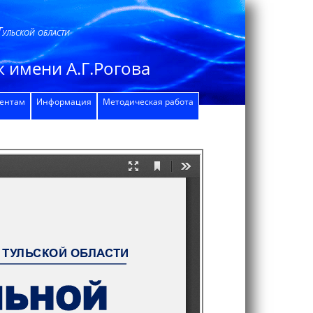
Тульской области
 имени А.Г.Рогова
дентам
Информация
Методическая работа