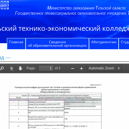
ящих
Министерство образования Тульской области
Государственное профессиональное образовательное учреждение 
ьский технико-экономический колледж
Главная
Сведения
Абитуриентам
Сту
об образовательной организации
д ---