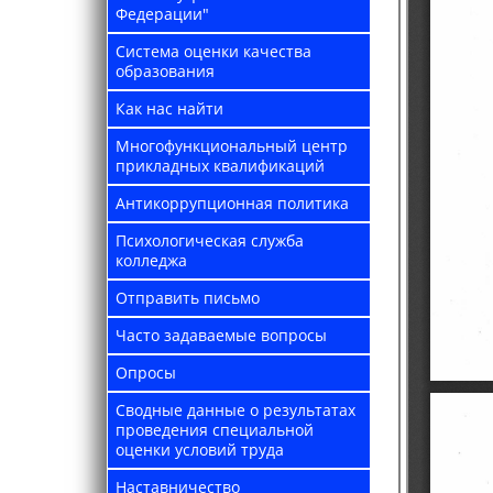
Федерации"
Система оценки качества
образования
Как нас найти
Многофункциональный центр
прикладных квалификаций
Антикоррупционная политика
Психологическая служба
колледжа
Отправить письмо
Часто задаваемые вопросы
Опросы
Сводные данные о результатах
проведения специальной
оценки условий труда
Наставничество