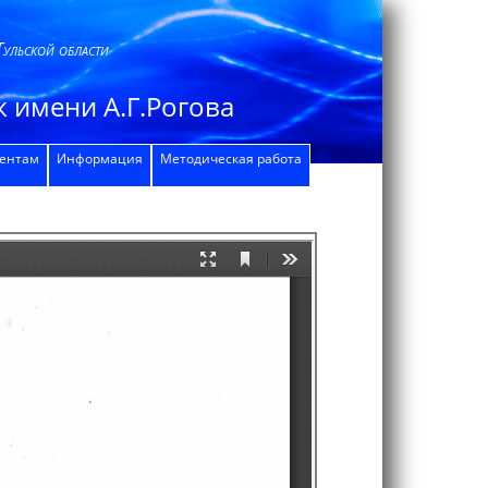
Тульской области
 имени А.Г.Рогова
дентам
Информация
Методическая работа