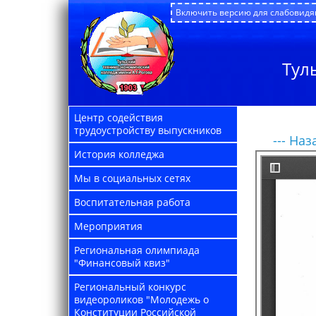
Включить версию для слабовид
Тул
Центр содействия
трудоустройству выпускников
--- Наза
История колледжа
Мы в социальных сетях
Воспитательная работа
Мероприятия
Региональная олимпиада
"Финансовый квиз"
Региональный конкурс
видеороликов "Молодежь о
Конституции Российской